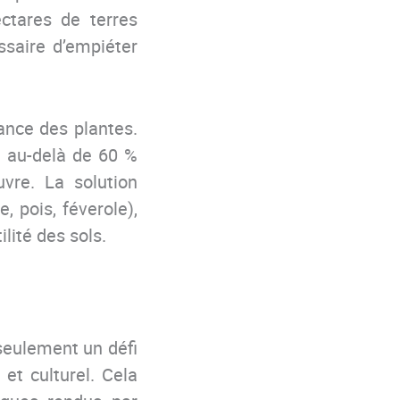
ectares de terres
essaire d’empiéter
sance des plantes.
é au-delà de 60 %
vre. La solution
, pois, féverole),
ilité des sols.
 seulement un défi
 et culturel. Cela