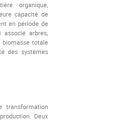
ère organique,
leure capacité de
ent en période de
i associe arbres,
a biomasse totale
lité des systèmes
e transformation
production
.
Deux