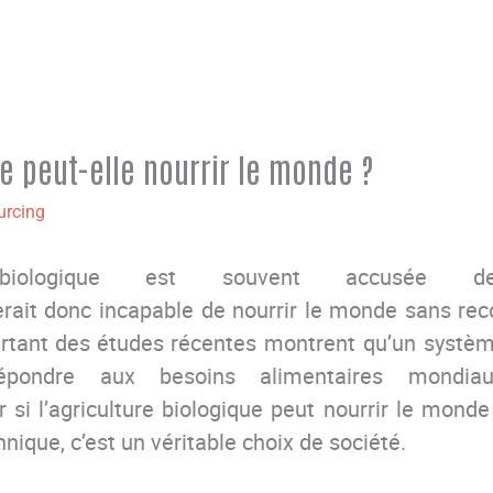
ue peut-elle nourrir le monde ?
urcing
re biologique est souvent accusée d
erait
donc incapable de nourrir le monde sans rec
rtant
des
études récentes
montrent qu’un systèm
répondre aux besoins alimentaires mondiau
r si
l’agriculture biologique
peut nourrir le mond
hnique
,
c’est
un véritable choix de société.