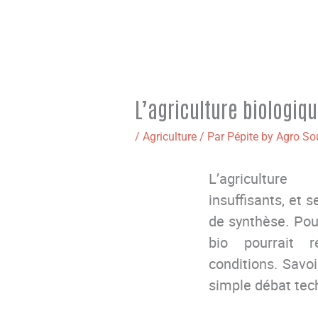
L’agriculture biologiq
/
Agriculture
/ Par
Pépite by Agro So
L
’agricultu
insuffisants,
et
s
de
synthèse.
Pou
bio pourrait 
conditions.
Savoi
simple débat tec