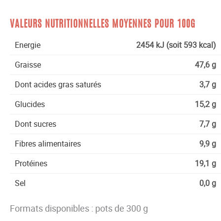
VALEURS NUTRITIONNELLES MOYENNES POUR 100G
Energie
2454 kJ (soit 593 kcal)
Graisse
47,6 g
Dont acides gras saturés
3,7 g
Glucides
15,2 g
Dont sucres
7,7 g
Fibres alimentaires
9,9 g
Protéines
19,1 g
Sel
0,0 g
Formats disponibles : pots de 300 g