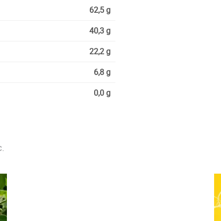
62,5 g
40,3 g
22,2 g
6,8 g
0,0 g
c.