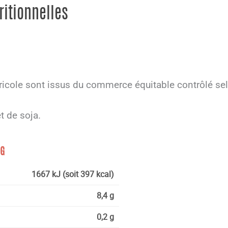
ritionnelles
ricole sont issus du commerce équitable contrôlé sel
t de soja.
0G
1667 kJ (soit 397 kcal)
8,4 g
0,2 g