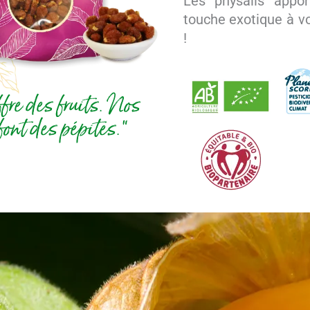
Les physalis appo
touche exotique à v
!
ffre des fruits. Nos
font des pépites.”