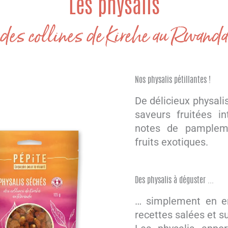
Les physalis
des collines de Kirehe au Rwanda
Nos physalis pétillantes !
De délicieux physali
saveurs fruitées i
notes de pamplemo
fruits exotiques.
Des physalis à déguster ...
… simplement en e
recettes salées et s