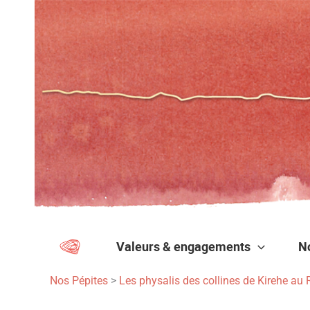
Aller
au
contenu
Valeurs & engagements
N
Nos Pépites
>
Les physalis des collines de Kirehe a