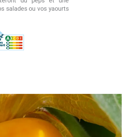
rteront du peps et une
os salades ou vos yaourts