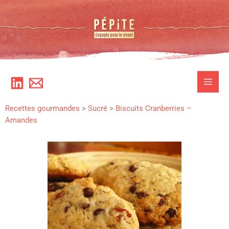
Aller
au
contenu
Recettes gourmandes
>
Sucré
>
Biscuits Cranberries –
Amandes