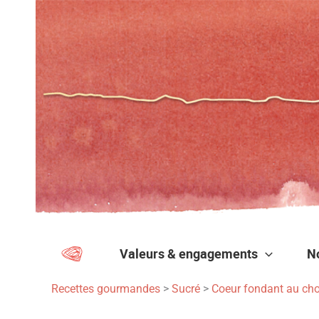
Aller
au
contenu
Valeurs & engagements
N
Recettes gourmandes
>
Sucré
>
Coeur fondant au choc