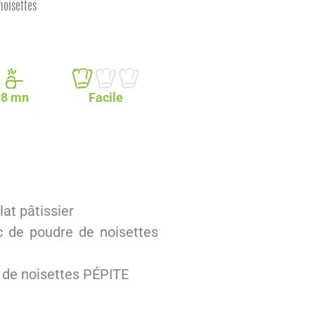
noisettes
8 mn
Facile
at pâtissier
c de poudre de noisettes
 de noisettes PÉPITE