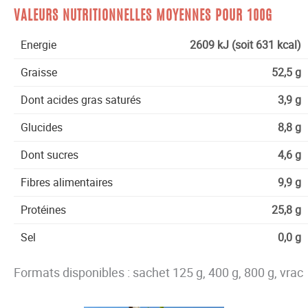
VALEURS NUTRITIONNELLES MOYENNES POUR 100G
Energie
2609 kJ (soit 631 kcal)
Graisse
52,5 g
Dont acides gras saturés
3,9 g
Glucides
8,8 g
Dont sucres
4,6 g
Fibres alimentaires
9,9 g
Protéines
25,8 g
Sel
0,0 g
Formats disponibles : sachet 125 g, 400 g, 800 g, vrac