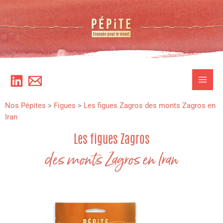
Aller
au
contenu
Nos Pépites
>
Figues
>
Les figues Zagros des monts Zagros en
Iran
Les figues Zagros
des monts Zagros en Iran