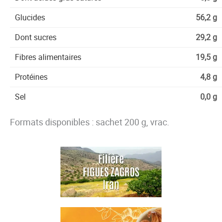
Glucides
56,2 g
Dont sucres
29,2 g
Fibres alimentaires
19,5 g
Protéines
4,8 g
Sel
0,0 g
Formats disponibles : sachet 200 g, vrac.