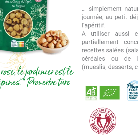
… simplement natu
journée, au petit dé
l’apéritif.
A utiliser aussi 
partiellement con
recettes salées (sa
céréales ou de 
(mueslis, desserts, 
ose, le jardinier est le
épines." Proverbe turc