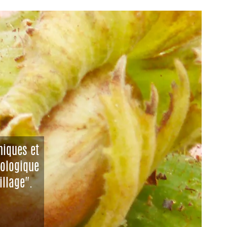
niques et
iologique
illage".