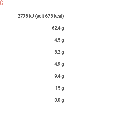
0G
2778 kJ (soit 673 kcal)
62,4 g
4,5 g
8,2 g
4,9 g
9,4 g
15 g
0,0 g