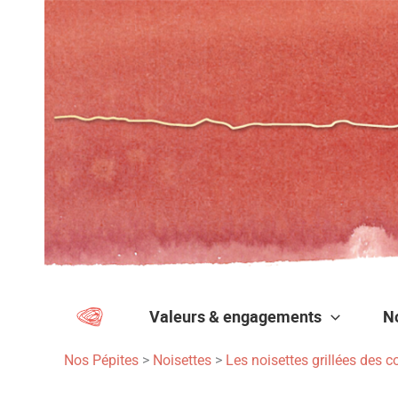
Aller
au
contenu
Valeurs & engagements
N
Nos Pépites
>
Noisettes
>
Les noisettes grillées des co